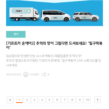
후기
[기프트카 온에어2] 추억의 맛이 그립다면 드셔보세요! ‘칠구떡볶
이’
집요함으로 탄생한 만능 소스와 떡볶이, 매콤달콤한 추억의 맛!
모두의 열정으로 뜨거웠던 기프트카 온에어2 '칠구떡볶이' LIVE 스튜디오를 만
나보세요.
2023-03-02
143305
6
1
2
3
4
5
6
7
8
9
10