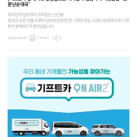
문난순대국’
외국인의 입맛까지 사로잡는 신선함!
정성과 깊은 맛을 오롯이 담아낸 든든한 한 그릇이 있는 '소문난순대국'으로 기프
트카 온에어2가 찾아갔습니다.
2023-04-05
174747
0