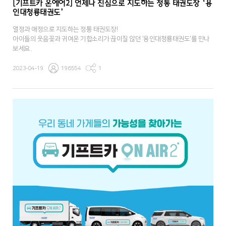
[기프트카 온에어2] 언제나 진심으로 지도하는 정통 태권도장 ‘용
인대청룡태권도’
열정과 애정으로 지도하는 정통 태권도장!
아이들의 웃음꽃과 귀여운 기합소리가 끊이질 않던 '용인대청룡태권도'를 만나
보세요.
2023-04-19
196554
1