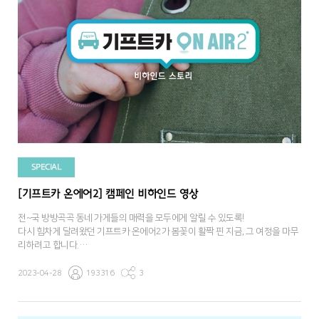
SPECIAL
[기프트카 온에어2] 캠페인 비하인드 영상
전~국 방방곡곡 동네 가게들의 매력을 모두에게 알릴 수 있도록!
다시 힘차게 달려왔던 기프트카 온에어2가 봄꽃이 활짝 핀 지금, 그 여정을 마무
리하려고 합니다.
사장님들이 보여주신 용기와 꿈을 잊지 않고, 모든 동네 가게들의 가능성이 빛날
2023-04-28
193316
3
수 있길 기프트카가 늘 응원하겠습니다.
또 다른 가능성을 찾아 떠나게 될 새로운 기프트카를 기대해 주세요.