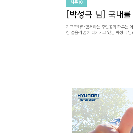
시즌10
[박성극 님] 국내
기프트카와 함께하는 주인공의 하루는 
한 걸음씩 꿈에 다가서고 있는 박성극 님