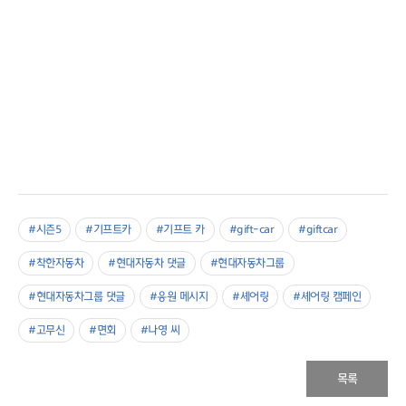
#시즌5
#기프트카
#기프트 카
#gift-car
#giftcar
#착한자동차
#현대자동차 댓글
#현대자동차그룹
#현대자동차그룹 댓글
#응원 메시지
#셰어링
#셰어링 캠페인
#고무신
#면회
#나영 씨
목록