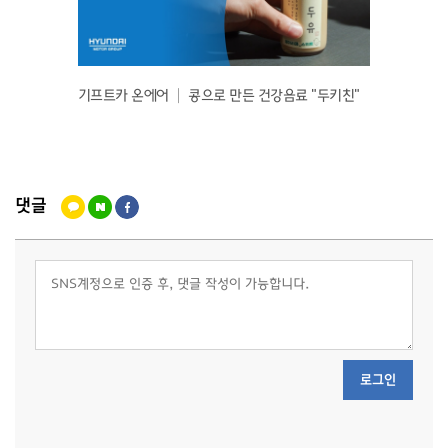
국에서의
기프트카 온에어 │ 콩으로 만든 건강음료 "두키친"
기프트카
업이 궁
댓글
로그인