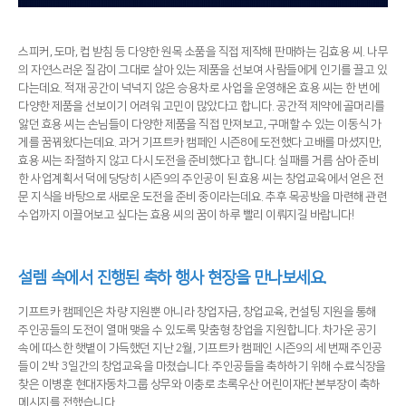
스피커, 도마, 컵 받침 등 다양한 원목 소품을 직접 제작해 판매하는 김효용 씨. 나무
의 자연스러운 질감이 그대로 살아 있는 제품을 선보여 사람들에게 인기를 끌고 있
다는데요. 적재 공간이 넉넉지 않은 승용차로 사업을 운영해온 효용 씨는 한 번에
다양한 제품을 선보이기 어려워 고민이 많았다고 합니다. 공간적 제약에 골머리를
앓던 효용 씨는 손님들이 다양한 제품을 직접 만져보고, 구매할 수 있는 이동식 가
게를 꿈꿔왔다는데요. 과거 기프트카 캠페인 시즌8에 도전했다 고배를 마셨지만,
효용 씨는 좌절하지 않고 다시 도전을 준비했다고 합니다. 실패를 거름 삼아 준비
한 사업계획서 덕에 당당히 시즌9의 주인공이 된 효용 씨는 창업교육에서 얻은 전
문 지식을 바탕으로 새로운 도전을 준비 중이라는데요. 추후 목공방을 마련해 관련
수업까지 이끌어보고 싶다는 효용 씨의 꿈이 하루 빨리 이뤄지길 바랍니다!
설렘 속에서 진행된 축하 행사 현장을 만나보세요.
기프트카 캠페인은 차량 지원뿐 아니라 창업자금, 창업교육, 컨설팅 지원을 통해
주인공들의 도전이 열매 맺을 수 있도록 맞춤형 창업을 지원합니다. 차가운 공기
속에 따스한 햇볕이 가득했던 지난 2월, 기프트카 캠페인 시즌9의 세 번째 주인공
들이 2박 3일간의 창업교육을 마쳤습니다. 주인공들을 축하하기 위해 수료식장을
찾은 이병훈 현대자동차그룹 상무와 이충로 초록우산 어린이재단 본부장이 축하
메시지를 전했습니다.