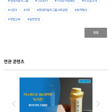
#현대자동차그룹
#기프트카
#기프트카캠페인
#주인공소개
#시즌9
#3차
#현대자동차그룹사회공헌
#축하행사
#창업교육
#일반창업
목록
연관 콘텐츠