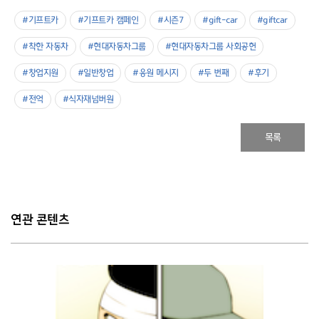
#기프트카
#기프트카 캠페인
#시즌7
#gift-car
#giftcar
#착한 자동차
#현대자동차그룹
#현대자동차그룹 사회공헌
#창업지원
#일반창업
#응원 메시지
#두 번째
#후기
#전억
#식자재넘버원
목록
연관 콘텐츠