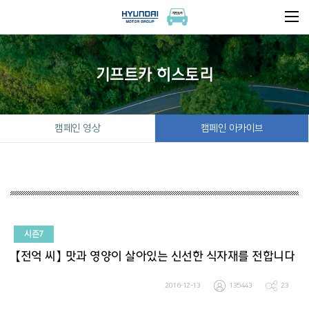
기프트카 히스토리
캠페인 영상
캠페인 아카이브
시즌7
【전억 씨】 맛과 영양이 살아있는 신선한 식자재를 전합니다
2016-12-13
135443
23