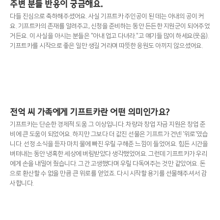
주변 분들 반응이 궁금해요.
다들 진심으로 축하해주셨어요. 사실 기프트카 주인공이 된 데는 아내의 공이 커
요. 기프트카의 존재를 알려주고, 신청을 준비하는 동안 든든한 지원군이 되어주었
거든요. 이 사실을 아시는 분들은 "아내 업고 다녀라."고 얘기들 많이 하세요(웃음).
기프트카를 시작으로 좋은 일만 생길 거라며 따뜻한 응원도 아끼지 않으셨어요.
전억 씨 가족에게 기프트카란 어떤 의미인가요?
기프트카는 단순한 경제적 도움 그 이상입니다. 차량과 창업 자금 지원은 창업 준
비에 큰 도움이 되었어요. 하지만 그보다 더 값진 선물은 기프트가 건넨 '위로'였습
니다. 선정 소식을 듣자 마치 물에 빠진 우릴 구해준 느낌이 들었어요. 힘든 시간을
버텨내는 동안 냉혹한 세상에 버림받았다 생각했었어요. 그런데 기프트카가 우리
에게 손을 내밀어 줬습니다. 그간 고생했다며 우릴 다독여주는 것만 같았어요. 돈
으로 환산할 수 없을 만큼 큰 위로를 얻었죠. 다시 시작할 용기를 선물해주셔서 감
사합니다.