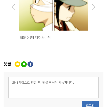
[웹툰 응원] 제주 싸나이
【김현미
댓글
로그인