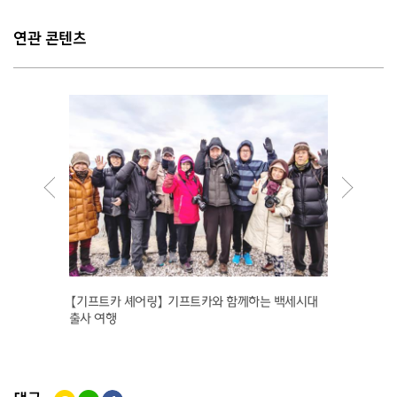
연관 콘텐츠
선사하겠
【기프트카 셰어링】 기프트카와 함께하는 백세시대
[박장섭
출사 여행
보이겠습