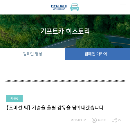
기프트카 히스토리
캠페인 영상
캠페인 아카이브
시즌6
【조미선 씨】 가슴을 울릴 감동을 담아내겠습니다
2016-03-02
62682
22