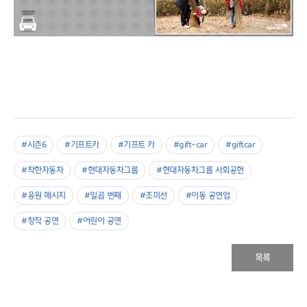
#시즌6
#기프트카
#기프트 카
#gift-car
#giftcar
#착한자동차
#현대자동차그룹
#현대자동차그룹 사회공헌
#응원 메시지
#일곱 번째
#조미선
#이동 공연업
#창작 공연
#어린이 공연
목록