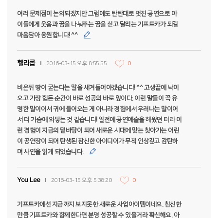
여러 문제점이 논의되겠지만 그럼에도 탄탄대로 멋진 공연으로 아
이들에게 웃음과 꿈을 나눠주는 꿈을 싣고 달리는 기프트카가 되길
마음담아 응원합니다! ^^
헬리콥
2016-03-15 오후 8:55:55
0
비온뒤 땅이 굳는다는 말을 새겨들어야겠습니다! ^^ 고생끝에 낙이
오고 가장 힘든 순간이 바로 성공의 바로 앞이다. 이런 말들이 꼭 유
명한 말이어서 귀에 들어오는 게 아니라 경험에서 우러나는 말이어
서 더 가슴에 와닿는 것 같습니다! 일전에 공연예술을 해왔던 터라 이
런 경험이 지금의 밑바탕이 되어 새로운 시대에 맞는 찾아가는 어린
이 공연장이 되어 탄생된 참신한 아이디어가 무척 인상깊고 감탄하
며 사연을 읽게 되었습니다.
You Lee
2016-03-15 오후 5:38:20
0
기프트카에선 지금까지 보지못한 새로운 사업아이템이네요. 참신한
만큼 기프트카와 함께한다면 분명 성공할 수 있을거라 확신해요. 아