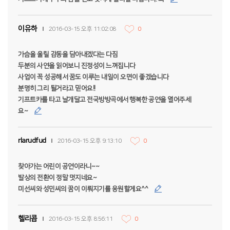
이유하
2016-03-15 오후 11:02:08
0
가슴을 울릴 감동을 담아내겠다는 다짐
두분의 사연을 읽어보니 진정성이 느껴집니다
사업이 꼭 성공해서 꿈도 이루는 내일이 오면이 좋겠습니다
분명히 그리 될거라고 믿어요!!
기프트카를 타고 날개달고 전국방방곡에서 행복한 공연을 열어주세
요~
rlarudfud
2016-03-15 오후 9:13:10
0
찾아가는 어린이 공연이라니~~
발상의 전환이 정말 멋지네요~
미선씨와 성민씨의 꿈이 이뤄지기를 응원할게요^^
헬리콥
2016-03-15 오후 8:56:11
0