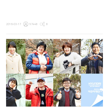
2016-03-17
97448
8