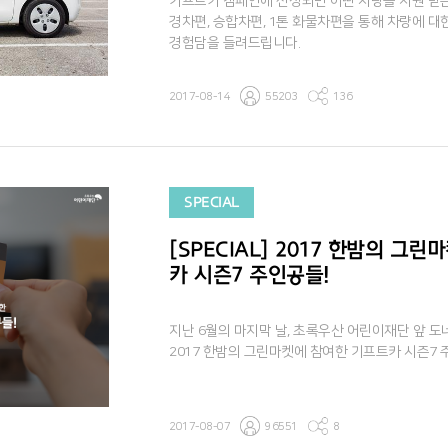
기프트카 캠페인에 선정되면 어떤 차량을 지원 받
경차편, 승합차편, 1톤 화물차편을 통해 차량에 
경험담을 들려드립니다.
2017-08-14
55203
136
SPECIAL
[SPECIAL] 2017 한밤의 그
카 시즌7 주인공들!
지난 6월의 마지막 날, 초록우산 어린이재단 앞 
2017 한밤의 그린마켓에 참여한 기프트카 시즌7
2017-08-07
96551
8