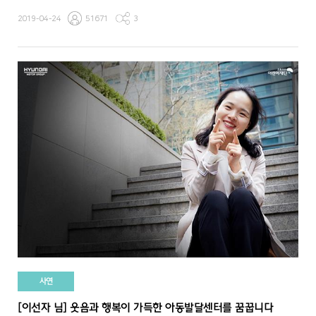
2019-04-24
51671
3
사연
[이선자 님] 웃음과 행복이 가득한 아동발달센터를 꿈꿉니다