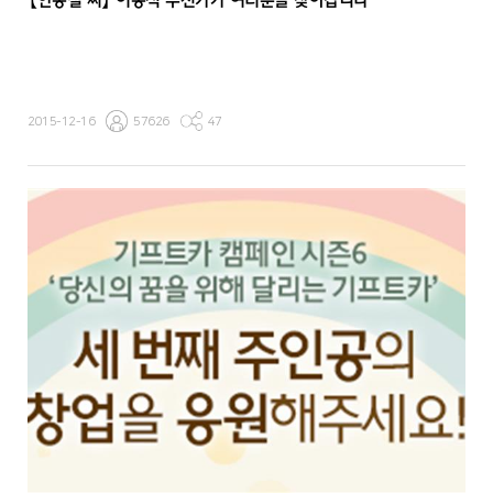
【안종철 씨】 이동식 수선카가 여러분을 찾아갑니다
2015-12-16
57626
47