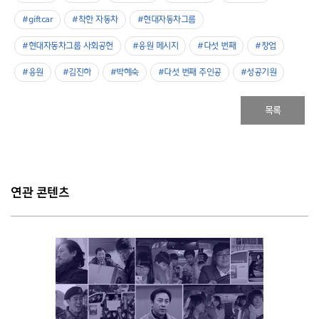
#giftcar
#착한 자동차
#현대자동차그룹
#현대자동차그룹 사회공헌
#응원 메시지
#다섯 번째
#창업
#응원
#김진하
#박혜숙
#다섯 번째 주인공
#성공기원
목록
연관 콘텐츠