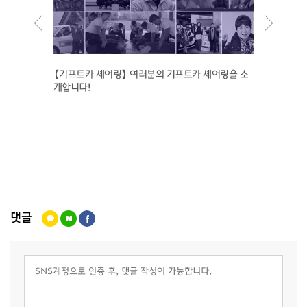
【기프트카 셰어링】 여러분의 기프트카 셰어링을 소
[기프트
개합니다!
드는 '더
댓글