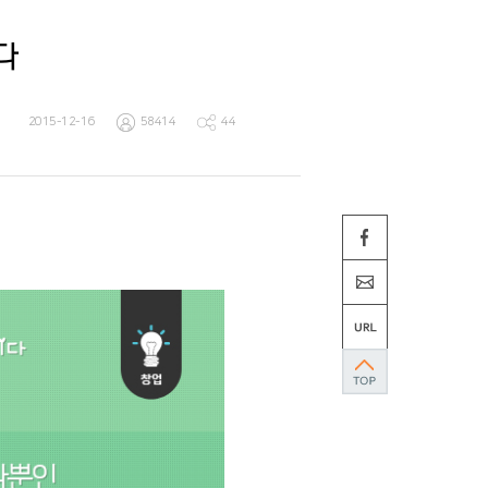
다
2015-12-16
58414
44