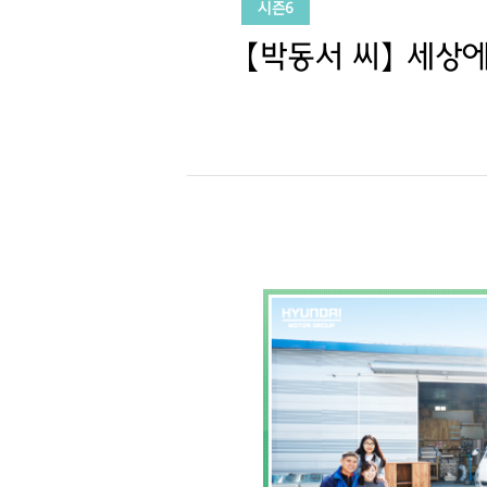
시즌6
【박동서 씨】 세상