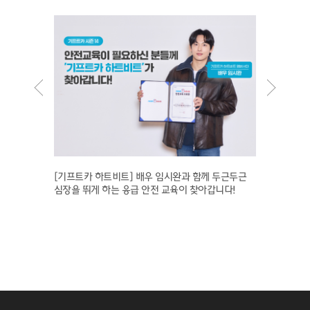
으세요”
[기프트카 하트비트] 배우 임시완과 함께 두근두근
[기프트
 조진일
심장을 뛰게 하는 응급 안전 교육이 찾아갑니다!
로 안전
품산업클