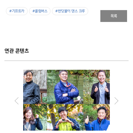
#기프트카
#콜럼버스
#반딧불이 댄스 크루
목록
연관 콘텐츠