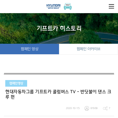
기프트카 히스토리
캠페인 영상
캠페인 아카이브
캠페인영상
현대자동차그룹 기프트카 콜럼버스 TV - 반딧불이 댄스 크
루 편
2020-10-15
81969
7