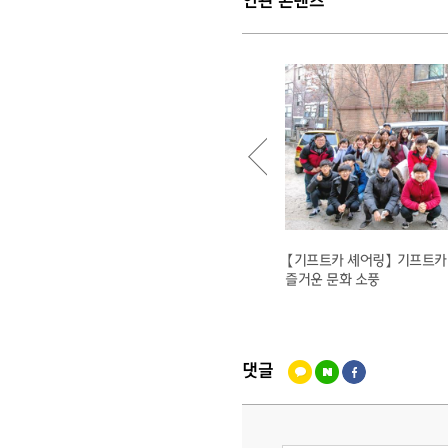
연관 콘텐츠
깨와 깻잎의 생생한 만남! 깻잎 떡볶이 스낵
【기프트카 셰어링】 기프트카
카, ‘깨생이’를 창업한 안유수 씨
즐거운 문화 소풍
댓글