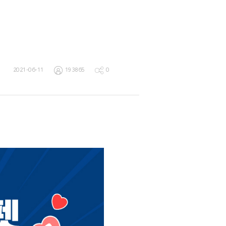
2021-06-11
193865
0