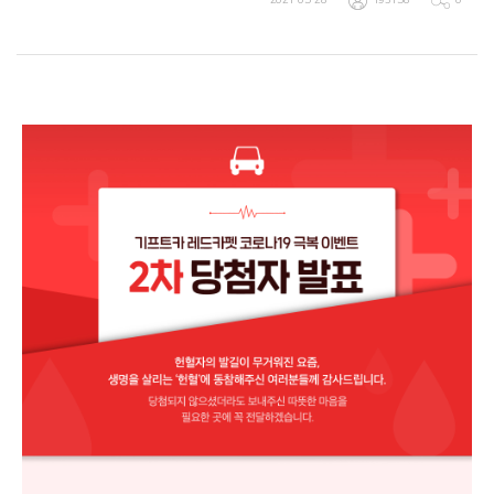
2021-05-28
193158
0