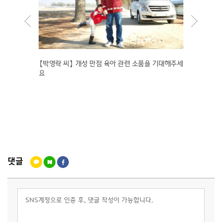
행사 현
【박영락 씨】 개성 만점 육아 관련 소품을 기대해주세
【기프트
요
수 있어
댓글