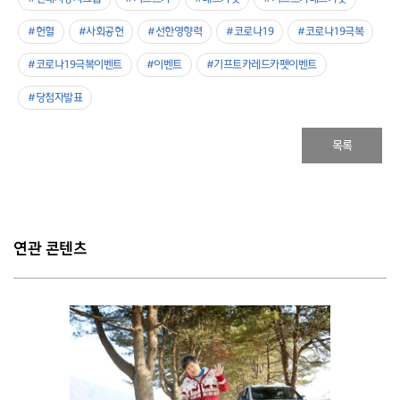
#헌혈
#사회공헌
#선한영향력
#코로나19
#코로나19극복
#코로나19극복이벤트
#이벤트
#기프트카레드카펫이벤트
#당첨자발표
목록
연관 콘텐츠