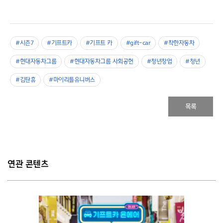
#시즌7
#기프트카
#기프트 카
#gift-car
#착한자동차
#현대자동차그룹
#현대자동차그룹 사회공헌
#청년창업
#청년
#김탄휴
#마이리틀유니버스
목록
연관 콘텐츠