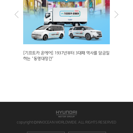
현대자동
수 氏 편
 성공하
[기프트카 온에어] 1937년부터 3대째 역사를 담금질
하는 ‘동명대장간’
copyright©INNOCEAN WORLDWIDE. ALL RIGHTS RESERVED