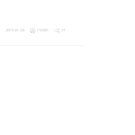
2015-01-26
110561
37