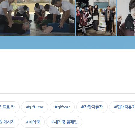
기프트 카
#gift-car
#giftcar
#착한자동차
#현대자동차
원 메시지
#셰어링
#셰어링 캠페인