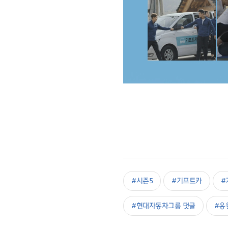
#시즌5
#기프트카
#
#현대자동차그룹 댓글
#응