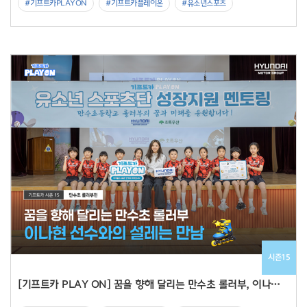
#기프트카PLAYON
#기프트카플레이온
#유소년스포츠
#원윤종선수
#단양고사격부
시즌15
[기프트카 PLAY ON] 꿈을 향해 달리는 만수초 롤러부, 이나현 선수와의 설레는 만남