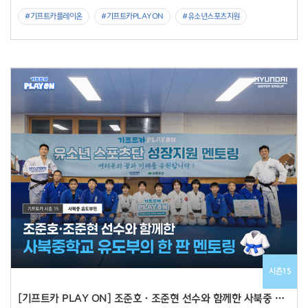
#기프트카플레이온
#기프트카PLAYON
#유소년스포츠지원
#김현우선수
#청량중레슬링부
시즌15
[기프트카 PLAY ON] 조준호·조준현 선수와 함께한 사북중 유도부의 한 판 멘토링