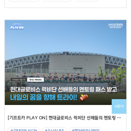
#임시현선수
#송현초양궁부
시즌15
[기프트카 PLAY ON] 현대글로비스 럭비단 선배들의 멘토링 패스 받고 내일의 꿈을 향해 트라이!
#기프트카PLAYON
#유소년스포츠
#현대글로비스럭비단