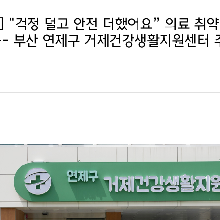
 "걱정 덜고 안전 더했어요” 의료 취약
육- 부산 연제구 거제건강생활지원센터 