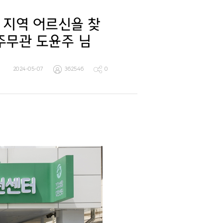
 지역 어르신을 찾
주무관 도윤주 님
2024-05-07
362546
0