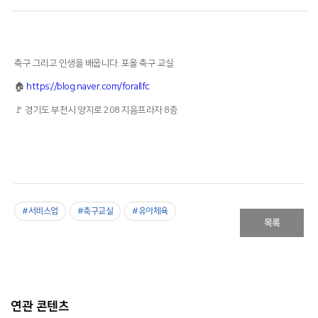
축구 그리고 인생을 배웁니다. 포올 축구 교실
🏠
https://blog.naver.com/forallfc
🚩 경기도 부천시 양지로 208 지음프라자 8층
#서비스업
#축구교실
#유아체육
목록
연관 콘텐츠