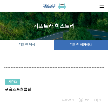
기프트카 히스토리
캠페인 영상
캠페인 아카이브
시즌13
포올스포츠클럽
2023-08-10
1984
0