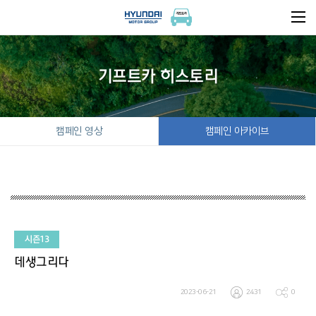
기프트카 히스토리
캠페인 영상
캠페인 아카이브
시즌13
데생그리다
2023-06-21
2431
0