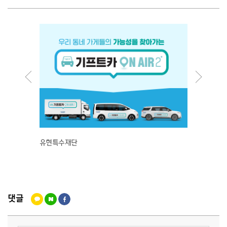
유현특수재단
여수야
댓글