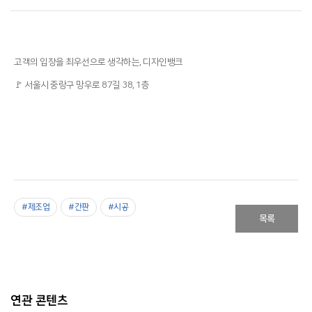
고객의 입장을 최우선으로 생각하는, 디자인뱅크
🚩
서울시 중랑구 망우로 87길 38, 1층
#제조업
#간판
#시공
목록
연관 콘텐츠