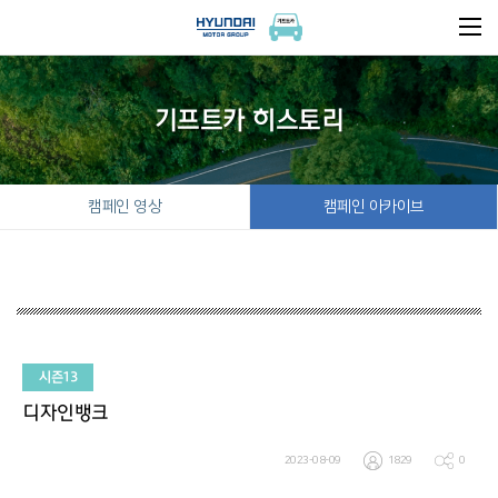
기프트카 히스토리
캠페인 영상
캠페인 아카이브
시즌13
디자인뱅크
2023-08-09
1829
0