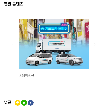
연관 콘텐츠
스페이스선
정성담
댓글