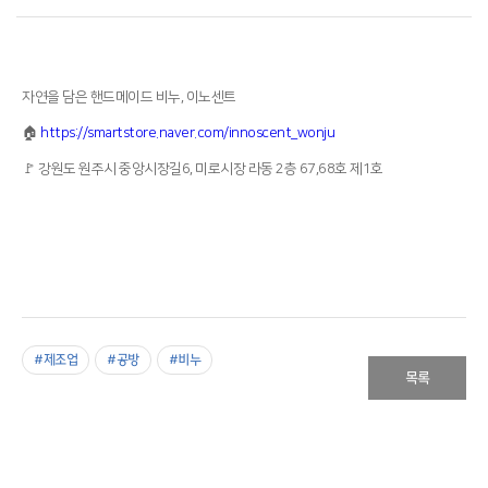
자연을 담은 핸드메이드 비누, 이노센트
🏠
https://smartstore.naver.com/innoscent_wonju
🚩
강원도 원주시 중앙시장길6, 미로시장 라동 2층 67,68호 제1호
#제조업
#공방
#비누
목록