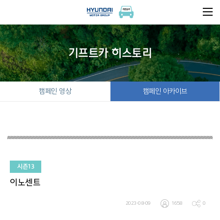
기프트카 히스토리
캠페인 영상
캠페인 아카이브
시즌13
이노센트
2023-08-09
1658
0