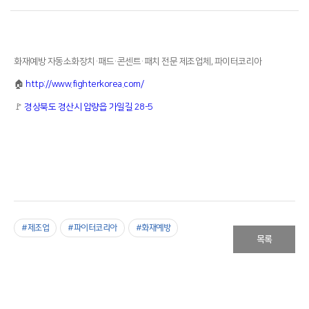
화재예방 자동소화장치·패드·콘센트·패치 전문 제조업체, 파이터코리아
🏠
http://www.fighterkorea.com/
🚩
경상북도 경산시 압량읍 가일길 28-5
#제조업
#파이터코리아
#화재예방
목록