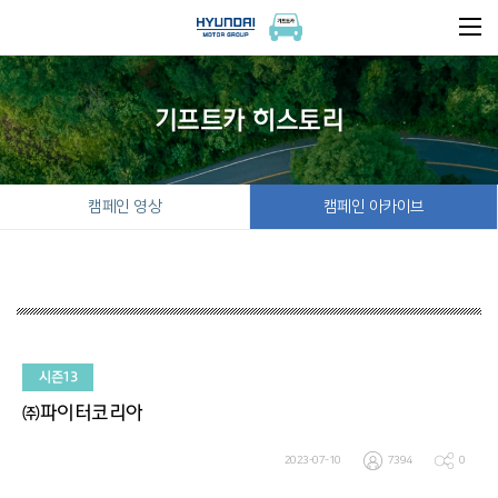
기프트카 히스토리
캠페인 영상
캠페인 아카이브
시즌13
㈜파이터코리아
2023-07-10
7394
0