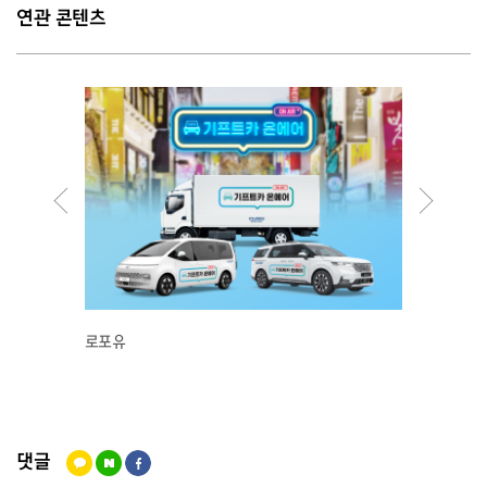
연관 콘텐츠
로포유
핱츄(hea
댓글