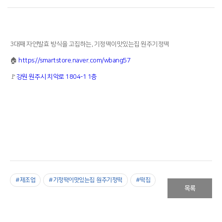
3대째 자연발효 방식을 고집하는, 기정떡이맛있는집 원주기정떡
🏠
https://smartstore.naver.com/wbang57
🚩
강원 원주시 치악로 1804-1 1층
#제조업
#기정떡이맛있는집 원주기정떡
#떡집
목록