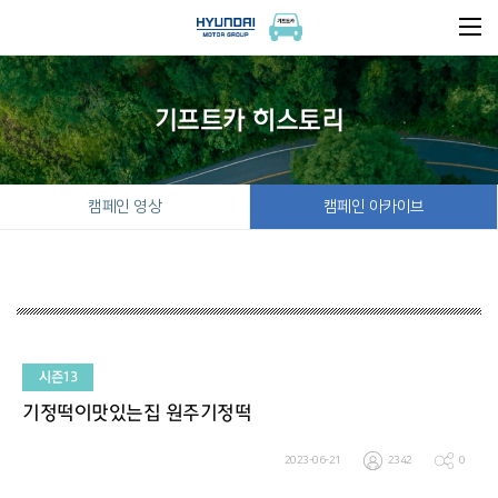
기프트카 히스토리
캠페인 영상
캠페인 아카이브
시즌13
기정떡이맛있는집 원주기정떡
2023-06-21
2342
0