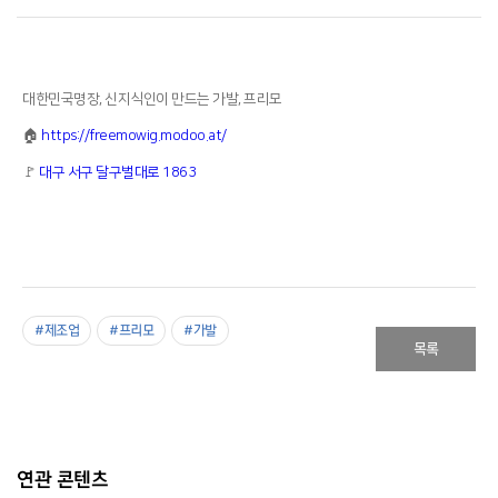
대한민국명장, 신지식인이 만드는 가발, 프리모
🏠
https://freemowig.modoo.at/
🚩
대구 서구 달구벌대로 1863
#제조업
#프리모
#가발
목록
연관 콘텐츠