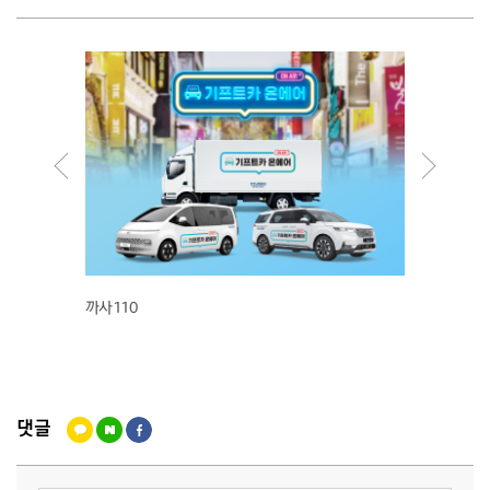
까사110
배키맴
댓글