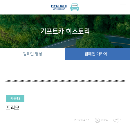
기프트카 히스토리
캠페인 영상
캠페인 아카이브
시즌12
프리모
2022-04-17
6854
1