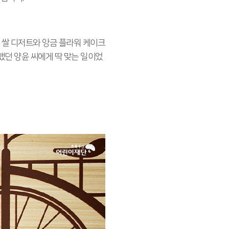
된 쌀 디저트와 앙금 플라워 케이크
했던 양윤 씨에게 딱 맞는 일이었