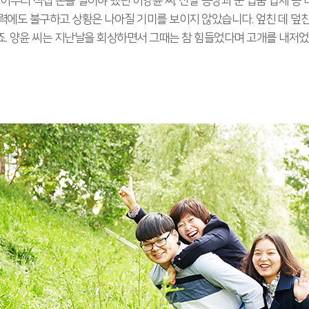
이부터 직접 돈을 벌어야 했던 이양윤 씨. 신발 공장과 군 납품 업체 등
력에도 불구하고 상황은 나아질 기미를 보이지 않았습니다. 엎친 데 덮
. 양윤 씨는 지난날을 회상하면서 그때는 참 힘들었다며 고개를 내저었