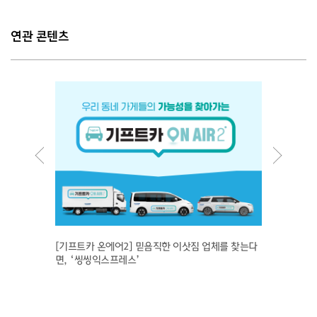
연관 콘텐츠
표상품
[기프트카 온에어2] 믿음직한 이삿짐 업체를 찾는다
과일 도
면, ‘씽씽익스프레스’
지키고 