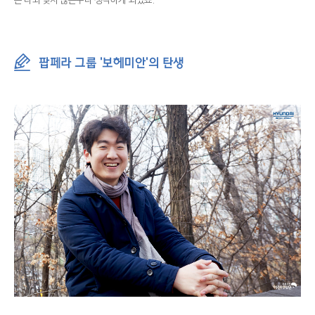
팝페라 그룹 '보헤미안'의 탄생