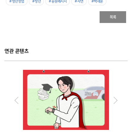
#청년창업
#청년
#응원메시지
#사연
#백재훈
목록
연관 콘텐츠