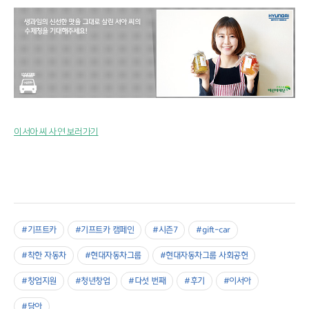
이서아 씨 사연 보러가기
#기프트카
#기프트카 캠페인
#시즌7
#gift-car
#착한 자동차
#현대자동차그룹
#현대자동차그룹 사회공헌
#창업지원
#청년창업
#다섯 번째
#후기
#이서아
#담아