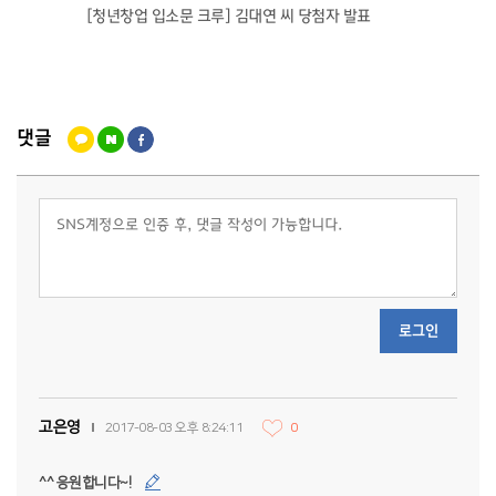
능성을 온
[청년창업 입소문 크루] 김대연 씨 당첨자 발표
기프트카
소개합니
댓글
로그인
고은영
2017-08-03 오후 8:24:11
0
^^ 응원합니다~!