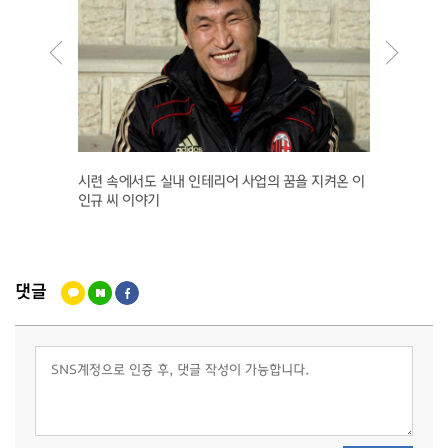
 성공하였
시련 속에서도 실내 인테리어 사업의 꿈을 지켜온 이
기프트카
인규 씨 이야기
커리 "
댓글