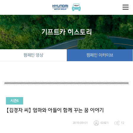
기프트카 히스토리
캠페인 영상
캠페인 아카이브
시즌6
【김경자 씨】 엄마와 아들이 함께 꾸는 꿈 이야기
2015-09-01
63821
12