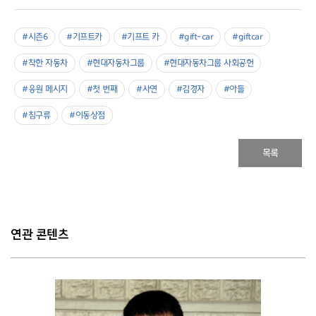
#시즌6
#기프트카
#기프트 카
#gift-car
#giftcar
#착한 자동차
#현대자동차그룹
#현대자동차그룹 사회공헌
#응원 메시지
#첫 번째
#사연
#김경자
#아들
#침구류
#이동상점
목록
연관 콘텐츠