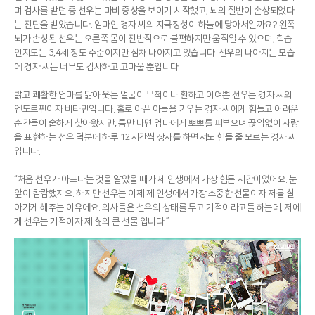
며 검사를 받던 중 선우는 마비 증상을 보이기 시작했고, 뇌의 절반이 손상되었다
는 진단을 받았습니다. 엄마인 경자 씨의 지극정성이 하늘에 닿아서일까요? 왼쪽
뇌가 손상된 선우는 오른쪽 몸이 전반적으로 불편하지만 움직일 수 있으며, 학습
인지도는 3,4세 정도 수준이지만 점차 나아지고 있습니다. 선우의 나아지는 모습
에 경자 씨는 너무도 감사하고 고마울 뿐입니다.
밝고 쾌활한 엄마를 닮아 웃는 얼굴이 무척이나 환하고 어여쁜 선우는 경자 씨의
엔도르핀이자 비타민입니다. 홀로 아픈 아들을 키우는 경자 씨에게 힘들고 어려운
순간들이 숱하게 찾아왔지만, 틈만 나면 엄마에게 뽀뽀를 퍼부으며 끊임없이 사랑
을 표현하는 선우 덕분에 하루 12시간씩 장사를 하면서도 힘들 줄 모르는 경자 씨
입니다.
“처음 선우가 아프다는 것을 알았을 때가 제 인생에서 가장 힘든 시간이었어요. 눈
앞이 캄캄했지요. 하지만 선우는 이제 제 인생에서 가장 소중한 선물이자 저를 살
아가게 해주는 이유에요. 의사들은 선우의 상태를 두고 기적이라고들 하는데, 저에
게 선우는 기적이자 제 삶의 큰 선물 입니다.”