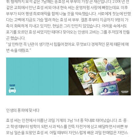
휘 형제까지 보석 같은 7남매는 송효성 씨 부부의 가장 큰 재산입니다. 20여 년 전
같은 교회에서 만난 효성 씨와 아내 현숙 씨는 운명처럼 사랑에 빠졌는데요. 이후
부부가 되어 평생 희로애락을 함께 나눌 것을 약속했습니다. 서로에게 첫눈에 반했
다는 고백에 지금도 가슴 떨려 하는 효성 씨 부부. 결혼 후부터 지금까지 9명의 가
족이 화목하게 지내고 있지만, 현실은 그리 만만치 않았습니다. 어려움 속에서도
포기를 모르던 효성 씨였지만 때마다 찾아오는 인생의 고비는 그를 주저앉게 만들
곤 했습니다.
“살 만하면 꼭 난관이 생기면서 힘들어졌어요. 무엇보다 경제적인 문제 때문에 매
번 속을 태웠죠.”
인생의 풍파에 맞서다
효성 씨는 인천에서 이름난 과일 가게의 3남 1녀 중 막내로 태어났습니다. 초·중·
고 학생 때부터 방학이 되면 사과 박스를 잔뜩 자전거에 싣고 배달하면서 바쁜 부
모님 일손을 도왔던 효성 씨. 어릴 때부터 자연스럽게 배운 과일 판매업은 자연스