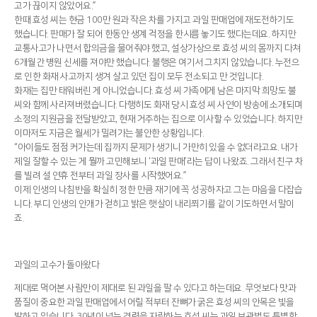
고가 끊이지 않았어요.”
한때 효성 씨는 현금 100만 원과 작은 차를 가지고 과일 판매업에 재도전하기도
했습니다. 판매가 잘 되어 한동안 생계 걱정을 한시름 놓기도 했다는데요. 하지만
교통사고가 나면서 합의금을 물어줘야 했고, 설상가상으로 효성 씨의 몸까지 다쳐
6개월간 병원 신세를 져야만 했습니다. 불행은 여기서 그치지 않았습니다. 누전으
로 인한 화재 사고까지 생겨 살고 있던 집이 모두 전소되고 만 것입니다.
화재는 집만 태워버린 게 아니었습니다. 효성 씨 가족에게 남은 마지막 희망도 불
씨와 함께 사라져버렸습니다. 다행히도 화재 당시 효성 씨 사연이 방송에 소개되며
소정의 지원금을 전달받았고, 현재 거주하는 집으로 이사할 수 있었습니다. 하지만
이마저도 지금은 월세가 밀려가는 불안한 상황입니다.
“아이들도 점점 커가는데 집까지 문제가 생기니 가만히 있을 수 없더라고요. 내가
제일 잘할 수 있는 게 뭘까 고민해보니 ‘과일 판매’라는 답이 나왔죠. 그래서 친구 차
를 빌려 설 연휴 전부터 과일 장사를 시작했어요.”
이제 인생의 나침반을 확실히 정한 만큼 재기에 꼭 성공하자고 그는 마음을 다잡습
니다. 부디 인생의 안개가 걷히고 밝은 햇살이 내리쬐기를 같이 기도하면서 말이
죠.
과일의 고수가 돌아왔다
제대로 먹어본 사람만이 제대로 된 과일을 팔 수 있다고 하는데요. 무엇보다 맛과
품질이 중요한 과일 판매업에서 어릴 적부터 잔뼈가 굵은 효성 씨의 안목은 빛을
발하고 있습니다. 30년이 넘는 경력을 자랑하는 효성 씨는 과일 보관법도 특별합