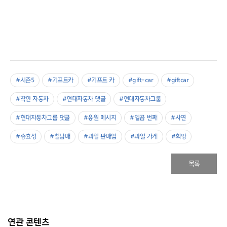
#시즌5
#기프트카
#기프트 카
#gift-car
#giftcar
#착한 자동차
#현대자동차 댓글
#현대자동차그룹
#현대자동차그룹 댓글
#응원 메시지
#일곱 번째
#사연
#송효성
#칠남매
#과일 판매업
#과일 가게
#희망
목록
연관 콘텐츠