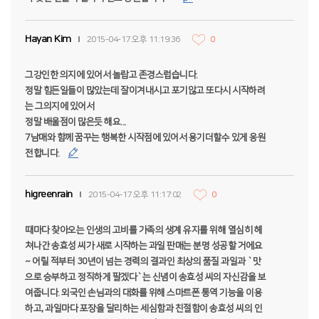
Hayan Kim
2015-04-17 오후 11:19:36
0
그강인한 의지에 있어서 놀랍고 존경스럽습니다.
정말 힘든일들이 많았는데 잘이겨내시고 포기않고 또다시 시작하려
는 그의지에 있어서
정말 배울점이 많은듯 해요...
7남매와 함께 꿈꾸는 행복한 시작점에 있어서 용기더할수 있게 응원
전합니다.
higreenrain
2015-04-17 오후 11:17:02
0
때마다 찾아오는 인생의 고비를 가족의 생계 유지를 위해 열심히 헤
쳐나간 송효성 씨가 새로 시작하는 과일 판매는 분명 성공할 거에요
~ 어릴 적부터 30년이 넘는 경력의 결과인 최상의 품질 과일과 `맛
으로 승부하고 정직하게 팔겠다`는 신념이 송효성 씨의 자신감을 보
여줍니다. 외국인 손님과의 대화를 위해 스마트폰 통역 기능을 이용
하고, 과일마다 포장을 달리하는 세심함과 친절함이 송효성 씨의 인