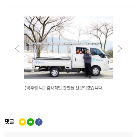
공을 응
【박주렬 씨】 감각적인 간판을 선보이겠습니다
2012 
댓글