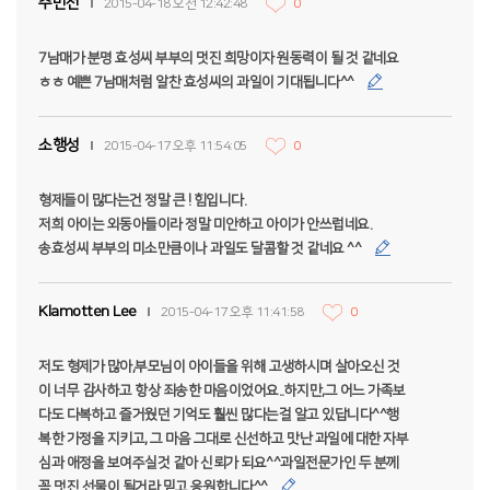
주민선
2015-04-18 오전 12:42:48
0
7남매가 분명 효성씨 부부의 멋진 희망이자 원동력이 될 것 같네요
ㅎㅎ 예쁜 7남매처럼 알찬 효성씨의 과일이 기대됩니다^^
소행성
2015-04-17 오후 11:54:05
0
형제들이 많다는건 정말 큰 ! 힘입니다.
저희 아이는 외동아들이라 정말 미안하고 아이가 안쓰럽네요.
송효성씨 부부의 미소만큼이나 과일도 달콤할 것 같네요 ^^
Klamotten Lee
2015-04-17 오후 11:41:58
0
저도 형제가 많아,부모님이 아이들을 위해 고생하시며 살아오신 것
이 너무 감사하고 항상 죄송한 마음이었어요..하지만,그 어느 가족보
다도 다복하고 즐거웠던 기억도 훨씬 많다는걸 알고 있답니다^^행
복한 가정을 지키고, 그 마음 그대로 신선하고 맛난 과일에 대한 자부
심과 애정을 보여주실것 같아 신뢰가 되요^^과일전문가인 두 분께
꼭 멋진 선물이 될거라 믿고 응원합니다^^