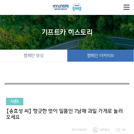
기프트카 히스토리
캠페인 영상
캠페인 아카이브
시즌5
【송효성 씨】 향긋한 맛이 일품인 7남매 과일 가게로 놀러
오세요
2015-04-02
107824
38