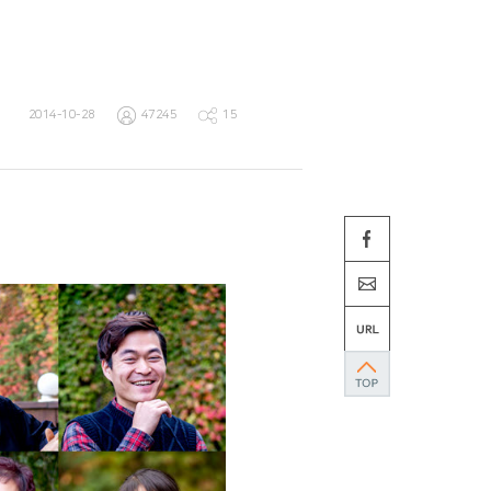
2014-10-28
47245
15