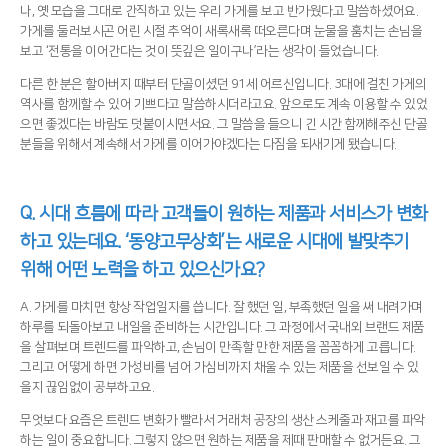
나, 옛 모습을 그대로 간직하고 있는 우리 가게를 보고 반가웠다고 말씀하셨어요.
가게를 둘러보시곤 어린 시절 추억이 새록새록 떠오른다며 눈물을 훔치는 손님을
보고 ‘전통을 이어간다는 것이 뜻깊은 일이구나’라는 생각이 들었습니다.
다른 한 분은 할아버지 때부터 단골이셨던 91세 어르신입니다. 3대에 걸친 가게의
역사를 함께할 수 있어 기쁘다고 말씀하시더라고요. 앞으로도 계속 이용할 수 있었
으면 좋겠다는 바람도 덧붙이시면서요. 그 말씀을 들으니 긴 시간 함께해주신 단골
분들을 위해서 계속해서 가게를 이어가야겠다는 다짐을 되새기게 됐습니다.
Q. 시대 흐름에 따라 고객들이 원하는 제품과 서비스가 변화
하고 있는데요. ‘동양고무상회’는 새로운 시대에 발맞추기
위해 어떤 노력을 하고 있으신가요?
A. 가게를 마치면 항상 작업일지를 씁니다. 잘 했던 일, 부족했던 일을 써 내려가며
하루를 되돌아보고 내일을 준비하는 시간입니다. 그 과정에서 국내외 브랜드 제품
을 살펴보며 트렌드를 파악하고, 손님이 만족할 만한 제품을 꼼꼼하게 고릅니다.
그리고 어떻게 하면 가성비를 넘어 가심비까지 채울 수 있는 제품을 선보일 수 있
을지 끊임없이 공부하고요.
무엇보다 요즘은 트렌드 변화가 빨라서 거래처 공장의 생산 스케줄과 재고를 파악
하는 일이 중요합니다. 그렇지 않으면 원하는 제품을 제때 판매할 수 없거든요. 그