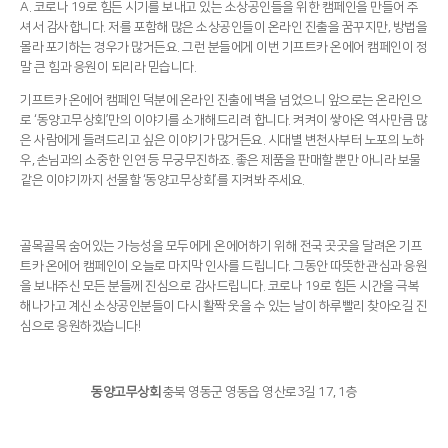
A. 코로나 19로 힘든 시기를 보내고 있는 소상공인들을 위한 캠페인을 만들어 주
셔서 감사합니다. 저를 포함해 많은 소상공인들이 온라인 진출을 꿈꾸지만, 방법을
몰라 포기하는 경우가 많거든요. 그런 분들에게 이번 기프트카 온에어 캠페인이 정
말 큰 힘과 응원이 되리라 믿습니다.
기프트카 온에어 캠페인 덕분에 온라인 진출에 벽을 넘었으니 앞으로는 온라인으
로 ‘동양고무상회’만의 이야기를 소개해드리려 합니다. 켜켜이 쌓아온 역사만큼 많
은 사람에게 들려드리고 싶은 이야기가 많거든요. 시대별 변천사부터 노포의 노하
우, 손님과의 소중한 인연 등 무궁무진하죠. 좋은 제품을 판매할 뿐만 아니라 보물
같은 이야기까지 선물할 ‘동양고무상회’를 지켜봐 주세요.
골목골목 숨어있는 가능성을 모두에게 온에어하기 위해 전국 곳곳을 달려온 기프
트카 온에어 캠페인이 오늘로 마지막 인사를 드립니다. 그동안 따뜻한 관심과 응원
을 보내주신 모든 분들께 진심으로 감사드립니다. 코로나 19로 힘든 시간을 극복
해나가고 계신 소상공인분들이 다시 활짝 웃을 수 있는 날이 하루빨리 찾아오길 진
심으로 응원하겠습니다!
동양고무상회
충북 영동군 영동읍 영산로3길 17, 1층