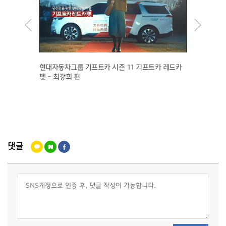
현대자동차그룹 기프트카 시즌 11 기프트카 레드카
펫 - 최강희 편
상적인 콜
【기프트
댓글