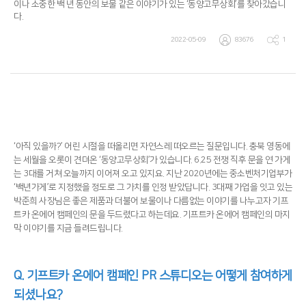
이나 소중한 백 년 동안의 보물 같은 이야기가 있는 ‘동양고무상회’를 찾아갔습니
다.
2022-05-09
83676
1
‘아직 있을까?’ 어린 시절을 떠올리면 자연스레 떠오르는 질문입니다. 충북 영동에
는 세월을 오롯이 견뎌온 ‘동양고무상회’가 있습니다. 6.25 전쟁 직후 문을 연 가게
는 3대를 거쳐 오늘까지 이어져 오고 있지요. 지난 2020년에는 중소벤처기업부가
‘백년가게’로 지정했을 정도로 그 가치를 인정 받았답니다. 3대째 가업을 잇고 있는
박준희 사장님은 좋은 제품과 더불어 보물이나 다름없는 이야기를 나누고자 기프
트카 온에어 캠페인의 문을 두드렸다고 하는데요. 기프트카 온에어 캠페인의 마지
막 이야기를 지금 들려드립니다.
Q. 기프트카 온에어 캠페인 PR 스튜디오는 어떻게 참여하게
되셨나요?