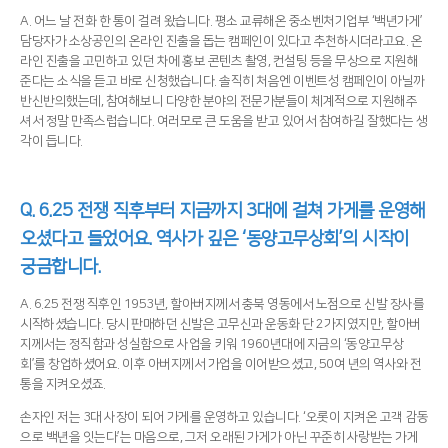
A. 어느 날 전화 한 통이 걸려 왔습니다. 평소 교류해온 중소벤처기업부 ‘백년가게’
담당자가 소상공인의 온라인 진출을 돕는 캠페인이 있다고 추천하시더라고요. 온
라인 진출을 고민하고 있던 차에 홍보 콘텐츠 촬영, 컨설팅 등을 무상으로 지원해
준다는 소식을 듣고 바로 신청했습니다. 솔직히 처음엔 이벤트성 캠페인이 아닐까
반신반의했는데, 참여해보니 다양한 분야의 전문가분들이 체계적으로 지원해주
셔서 정말 만족스럽습니다. 여러모로 큰 도움을 받고 있어서 참여하길 잘했다는 생
각이 듭니다.
Q. 6.25 전쟁 직후부터 지금까지 3대에 걸쳐 가게를 운영해
오셨다고 들었어요. 역사가 깊은 ‘동양고무상회’의 시작이
궁금합니다.
A. 6.25 전쟁 직후인 1953년, 할아버지께서 충북 영동에서 노점으로 신발 장사를
시작하셨습니다. 당시 판매하던 신발은 고무신과 운동화 단 2가지였지만, 할아버
지께서는 정직함과 성실함으로 사업을 키워 1960년대에 지금의 ‘동양고무상
회’를 창업하셨어요. 이후 아버지께서 가업을 이어받으셨고, 50여 년의 역사와 전
통을 지켜오셨죠.
손자인 저는 3대 사장이 되어 가게를 운영하고 있습니다. ‘오롯이 지켜온 고객 감동
으로 백년을 잇는다’는 마음으로, 그저 오래된 가게가 아닌 꾸준히 사랑받는 가게