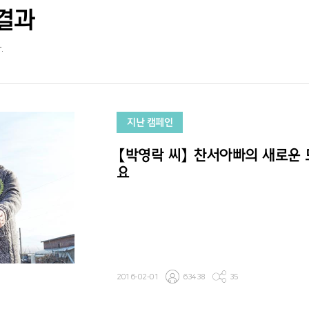
결과
.
지난 캠페인
【박영락 씨】 찬서아빠의 새로운
요
2016-02-01
63438
35