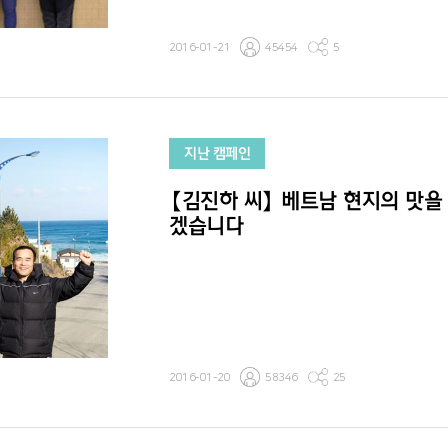
2016-01-21
45454
5
지난 캠페인
【김진하 씨】 베트남 현지의 맛을
겠습니다
2016-01-20
58346
25