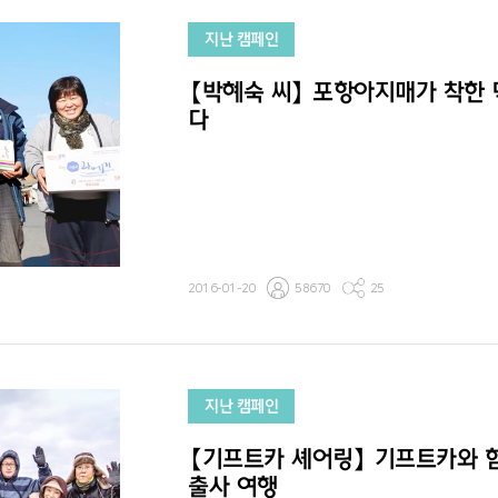
지난 캠페인
【박혜숙 씨】 포항아지매가 착한
다
2016-01-20
58670
25
지난 캠페인
【기프트카 셰어링】 기프트카와 
출사 여행