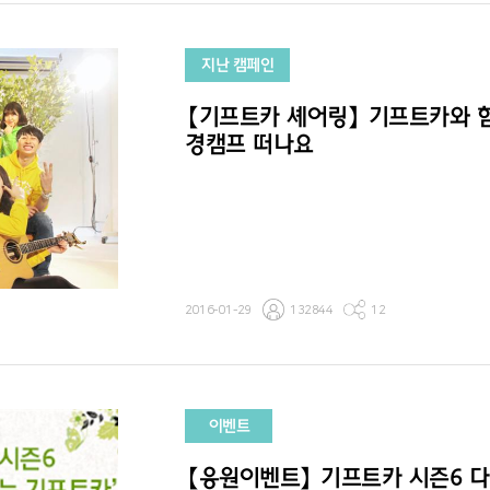
지난 캠페인
【기프트카 셰어링】 기프트카와 
경캠프 떠나요
2016-01-29
132844
12
이벤트
【응원이벤트】 기프트카 시즌6 