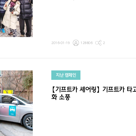
2016-01-19
128806
2
지난 캠페인
【기프트카 셰어링】 기프트카 타
화 소풍