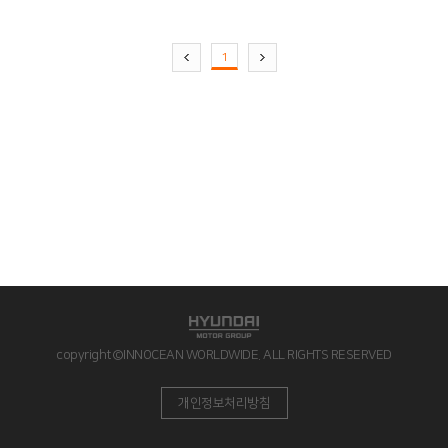
1
copyright©INNOCEAN WORLDWIDE. ALL RIGHTS RESERVED
개인정보처리방침