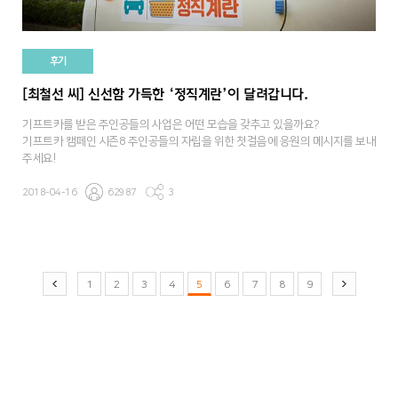
후기
[최철선 씨] 신선함 가득한 ‘정직계란’이 달려갑니다.
기프트카를 받은 주인공들의 사업은 어떤 모습을 갖추고 있을까요?
기프트카 캠페인 시즌8 주인공들의 자립을 위한 첫걸음에 응원의 메시지를 보내
주세요!
2018-04-16
62987
3
1
2
3
4
5
6
7
8
9