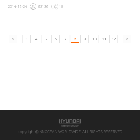
2014-12-24
63136
18
3
4
5
6
7
8
9
10
11
12
copyright©INNOCEAN WORLDWIDE. ALL RIGHTS RESERVED