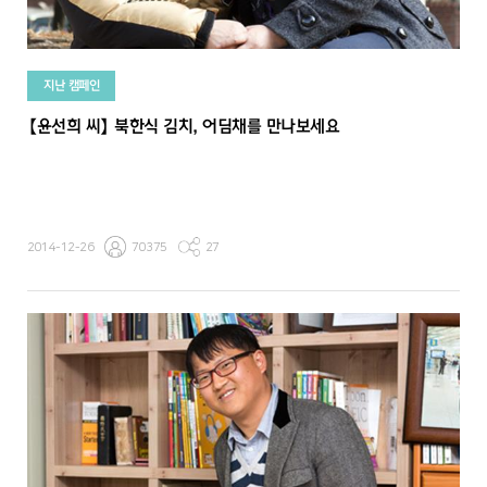
지난 캠페인
【윤선희 씨】 북한식 김치, 어딤채를 만나보세요
2014-12-26
70375
27