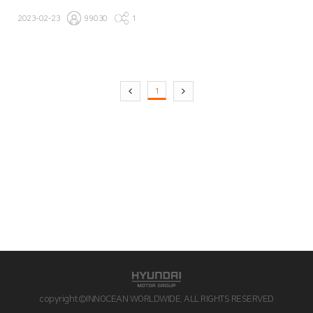
2023-02-23
99030
1
1
copyright©INNOCEAN WORLDWIDE. ALL RIGHTS RESERVED