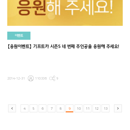
이벤트
【응원이벤트】 기프트카 시즌5 네 번째 주인공을 응원해 주세요!
2014-12-31
110336
9
4
5
6
7
8
9
10
11
12
13