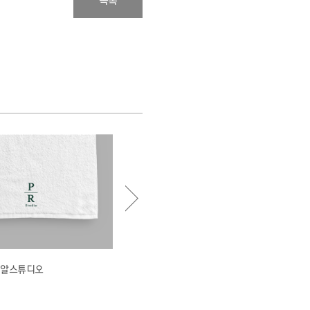
목록
알스튜디오
착한사진연구소