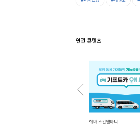
#서비스업
#태권도
연관 콘텐츠
봄미디어
헤바 스킨앤바디