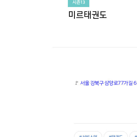
시즌13
미르태권도
🚩
서울 강북구 삼양로77가길 6