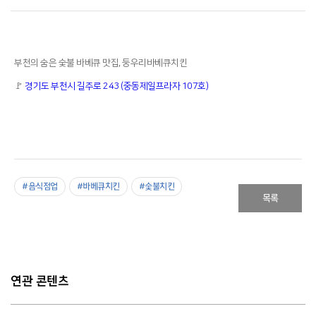
부천의 숨은 숯불 바베큐 맛집, 둥우리바베큐치킨
🚩
경기도 부천시 길주로 243 (중동제일프라자 107호)
#음식점업
#바베큐치킨
#숯불치킨
목록
연관 콘텐츠