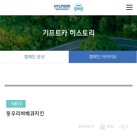
기프트카 히스토리
캠페인 영상
캠페인 아카이브
시즌13
둥우리바베큐치킨
2023-08-14
2053
0