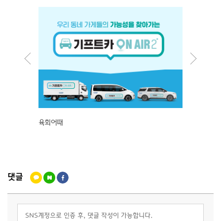
육회어때
부부츄
댓글