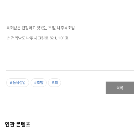
특허받은 건강하고 맛있는 초밥, 나주목초밥
🚩 전라남도 나주시 그린로 321, 101호
#음식점업
#초밥
#회
목록
연관 콘텐츠