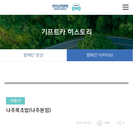
기프트카 히스토리
캠페인 영상
캠페인 아카이브
시즌13
나주목초밥(나주본점)
2023-08-10
1820
0