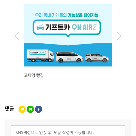
고재영 빵집
쨍쨍테
댓글