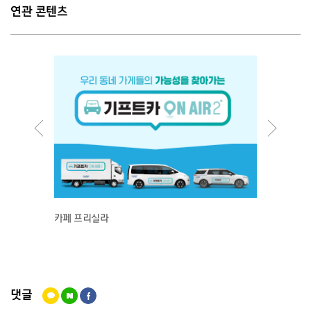
연관 콘텐츠
카페 프리실라
성수노
댓글