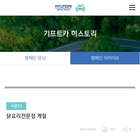
기프트카 히스토리
캠페인 영상
캠페인 아카이브
시즌13
닭요리전문점 계절
2023-08-09
1827
0