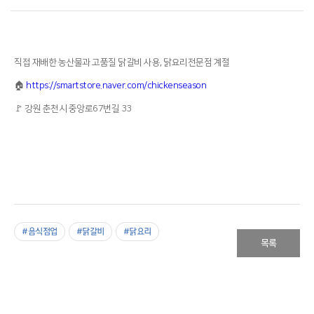
직접 재배한 농산물과 고품질 닭갈비 사용, 닭요리전문점 계절
🏠
https://smartstore.naver.com/chickenseason
🚩
강원 춘천시 중앙로67번길 33
#음식점업
#닭갈비
#닭요리
목록