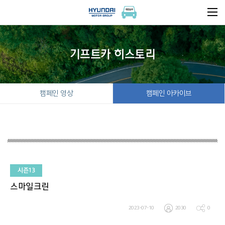
기프트카 히스토리
캠페인 영상
캠페인 아카이브
시즌13
스마일크린
2023-07-10
2030
0