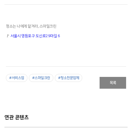
청소는 나에게 맡겨라, 스마일크린
🚩
서울시 영등포구 도신로29마길 6
#서비스업
#스마일크린
#청소전문업체
목록
연관 콘텐츠