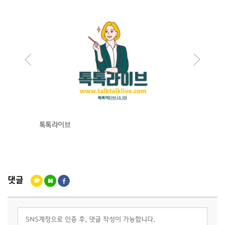
톡톡라이브
인에이
댓글