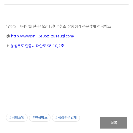
"인생의 마지막을 천국박스에 담다" 청소·유품정리 전문업체, 천국박스
🏠
http://www.xn--3e0bz1z61euql.com/
🚩
경상북도 안동시 대안로 98-10, 2호
#서비스업
#천국박스
#정리전문업체
목록