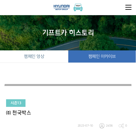
기프트카 히스토리
캠페인 영상
캠페인 아카이브
시즌13
㈜ 천국박스
2023-07-10
2456
0