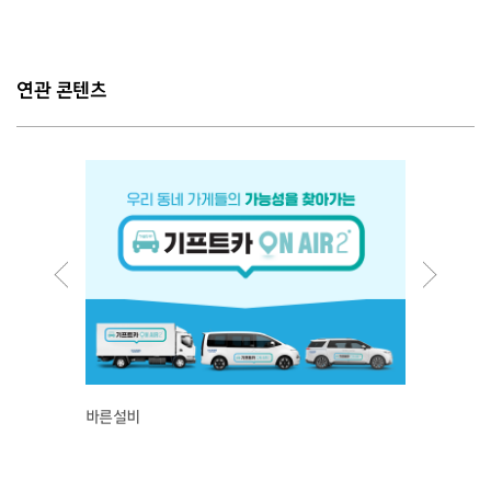
연관 콘텐츠
바른설비
애띠애