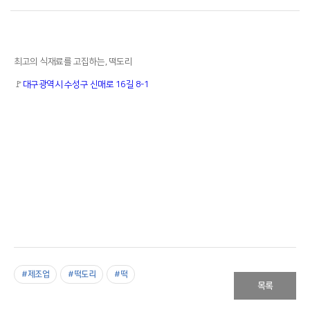
최고의 식재료를 고집하는, 떡도리
🚩
대구광역시 수성구 신매로 16길 8-1
#제조업
#떡도리
#떡
목록