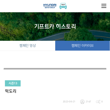
기프트카 히스토리
캠페인 영상
캠페인 아카이브
시즌13
떡도리
2023-06-21
2147
0