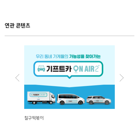
연관 콘텐츠
칠구떡볶이
기정떡이