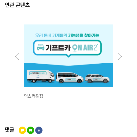
연관 콘텐츠
덕스러운집
지구본
댓글