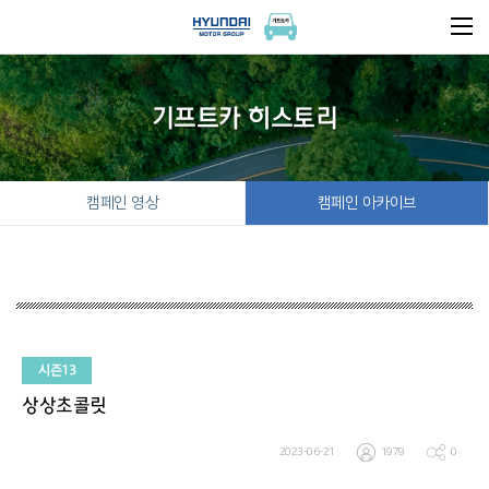
기프트카 히스토리
캠페인 영상
캠페인 아카이브
시즌13
상상초콜릿
2023-06-21
1979
0