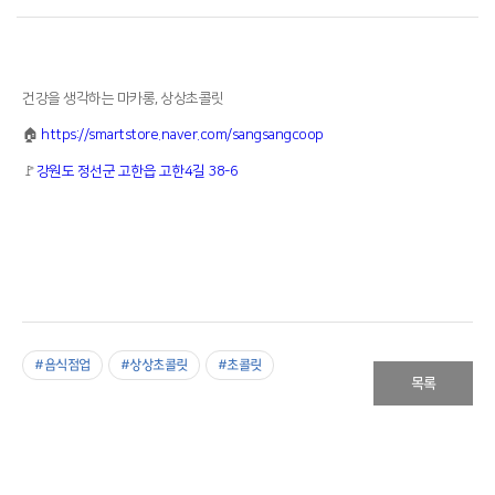
건강을 생각하는 마카롱, 상상초콜릿
🏠
https://smartstore.naver.com/sangsangcoop
🚩
강원도 정선군 고한읍 고한4길 38-6
#음식점업
#상상초콜릿
#초콜릿
목록